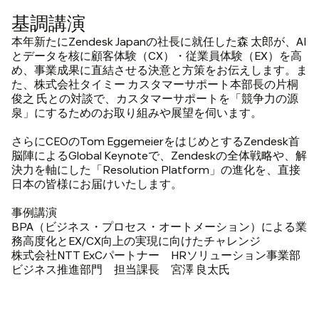
基調講演
本年新たにZendesk Japanの社長に就任した森 太郎が、AI
とデータを核に顧客体験（CX）・従業員体験（EX）を高
め、事業成果に直結させる決意と方策をお伝えします。ま
た、株式会社タイミー カスタマーサポート本部長の片桐
俊之 氏との対談で、カスタマーサポートを「競争力の源
泉」にするためのお取り組みや展望を伺います。
さらにCEOのTom EggemeierをはじめとするZendesk首
脳陣によるGlobal Keynoteで、Zendeskの全体戦略や、解
決力を軸にした「Resolution Platform」の進化を、直接
日本の皆様にお届けいたします。
事例講演
BPA（ビジネス・プロセス・オートメーション）による業
務高度化とEX/CX向上の実現に向けたチャレンジ
株式会社NTT ExCパートナー HRソリューション事業部
ビジネス推進部門 担当課長 宮澤 良太氏