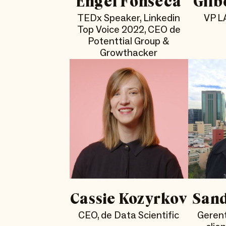
Engel Fonseca
Gilb
TEDx Speaker, Linkedin
VP L
Top Voice 2022, CEO de
Potenttial Group &
Growthacker
Cassie Kozyrkov
San
CEO, de Data Scientific
Gerent